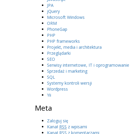
JPA
jQuery
Microsoft Windows
ORM
PhoneGap
PHP
PHP frameworks
Projekt, media i architektura
Przeglądarki
SEO
Serwisy internetowe, IT i oprogramowanie
Sprzedaż i marketing
SQL
Systemy kontroli wersji
Wordpress
Yii
Meta
Zaloguj się
Kanał
RSS
z wpisami
Kanał
RSS
z komentarzami