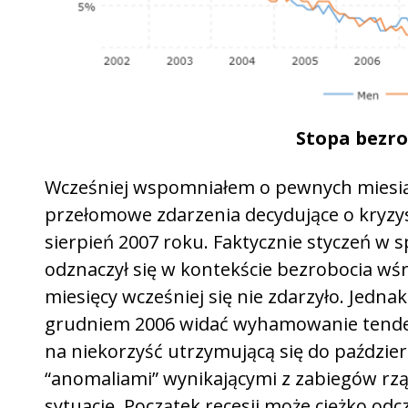
Stopa bezro
Wcześniej wspomniałem o pewnych miesią
przełomowe zdarzenia decydujące o kryzysie
sierpień 2007 roku. Faktycznie styczeń w 
odznaczył się w kontekście bezrobocia wś
miesięcy wcześniej się nie zdarzyło. Jedna
grudniem 2006 widać wyhamowanie tenden
na niekorzyść utrzymującą się do paździe
“anomaliami” wynikającymi z zabiegów rz
sytuację. Początek recesji może ciężko odc