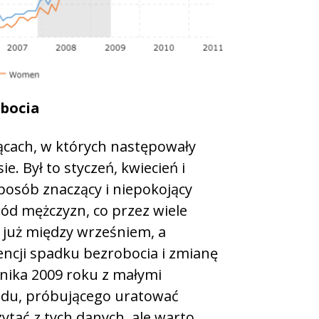
bocia
cach, w których następowały
. Był to styczeń, kwiecień i
sposób znaczący i niepokojący
ród mężczyzn, co przez wiele
k już między wrześniem, a
cji spadku bezrobocia i zmianę
rnika 2009 roku z małymi
ądu, próbującego uratować
zytać z tych danych, ale warto