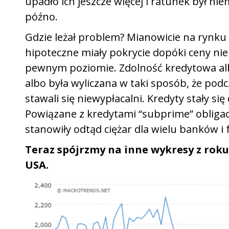
upadło ich jeszcze więcej i ratunek był ni
późno.
Gdzie leżał problem? Mianowicie na rynku
hipoteczne miały pokrycie dopóki ceny ni
pewnym poziomie. Zdolność kredytowa albo
albo była wyliczana w taki sposób, że po
stawali się niewypłacalni. Kredyty stały si
Powiązane z kredytami “subprime” obligac
stanowiły odtąd ciężar dla wielu banków i
Teraz spójrzmy na inne wykresy z roku
USA.