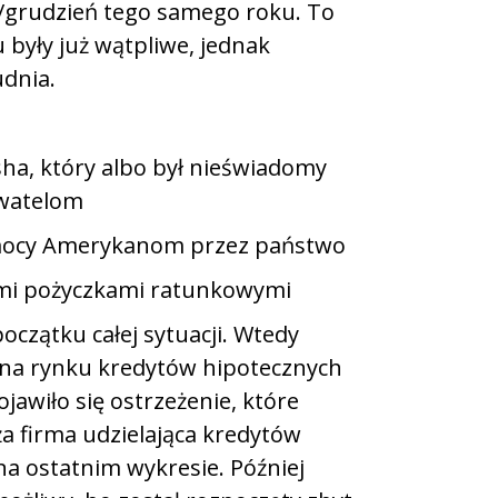
d/grudzień tego samego roku. To
 były już wątpliwe, jednak
udnia.
ha, który albo był nieświadomy
ywatelom
mocy Amerykanom przez państwo
mi pożyczkami ratunkowymi
czątku całej sytuacji. Wtedy
 na rynku kredytów hipotecznych
jawiło się ostrzeżenie, które
a firma udzielająca kredytów
na ostatnim wykresie. Później