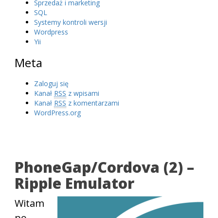
Sprzedaż i marketing
SQL
Systemy kontroli wersji
Wordpress
Yii
Meta
Zaloguj się
Kanał
RSS
z wpisami
Kanał
RSS
z komentarzami
WordPress.org
PhoneGap/Cordova (2) –
Ripple Emulator
Witam
po