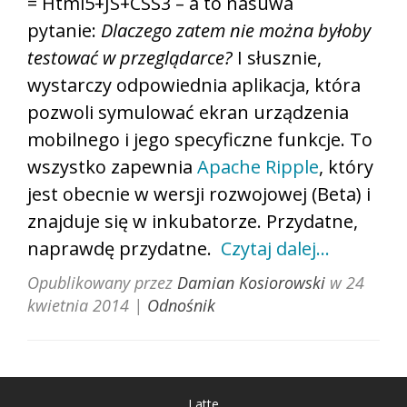
= Html5+JS+CSS3 – a to nasuwa
pytanie:
Dlaczego zatem nie można byłoby
testować w przeglądarce?
I słusznie,
wystarczy odpowiednia aplikacja, która
pozwoli symulować ekran urządzenia
mobilnego i jego specyficzne funkcje. To
wszystko zapewnia
Apache Ripple
, który
jest obecnie w wersji rozwojowej (Beta) i
znajduje się w inkubatorze. Przydatne,
naprawdę przydatne.
Czytaj dalej…
Opublikowany przez
Damian Kosiorowski
w
24
kwietnia 2014
|
Odnośnik
Latte