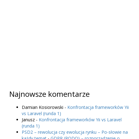
Najnowsze komentarze
Damian Kosiorowski
-
Konfrontacja frameworków Yii
vs Laravel (runda 1)
Janusz
-
Konfrontacja frameworków Yii vs Laravel
(runda 1)
PSD2 – rewolucja czy ewolucja rynku – Po-słowie na
każdy temat
-
GDPR (RODO) – rozporządzenie o