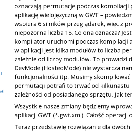
oznaczają permutacje podczas kompilacji
aplikację wielojęzyczną w GWT – powiedzm
wspiera 6 silników przeglądarek, więc z p
niepozorna liczba 18. Co ona oznacza? Jest 
kompilator uruchomi podczas kompilacji ap
w aplikacji jest kilka modułów to liczba pe
zależnie od liczby modułów. To prowadzi d
DevMode (HostedMode) nie wystarcza nam
ch
funkcjonalności itp. Musimy skompilować a
permutacji potrafi to trwać od kilkunastu 
vel
zależności od posiadanego sprzętu. Jak t
Wszystkie nasze zmiany będziemy wprowad
aplikacji GWT (*.gwt.xml). Całość operacji
Teraz przedstawię rozwiązanie dla dwóch we