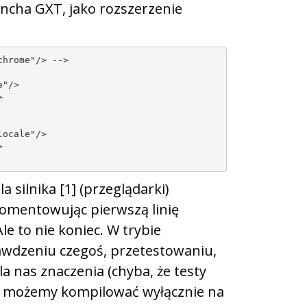
ncha GXT, jako rozszerzenie
hrome"/> -->

"/>



ocale"/>



a silnika [1] (przeglądarki)
komentowując pierwszą linię
le to nie koniec. W trybie
awdzeniu czegoś, przetestowaniu,
a nas znaczenia (chyba, że testy
tem możemy kompilować wyłącznie na