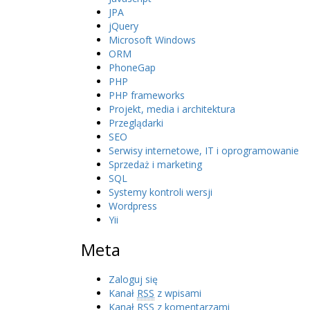
JPA
jQuery
Microsoft Windows
ORM
PhoneGap
PHP
PHP frameworks
Projekt, media i architektura
Przeglądarki
SEO
Serwisy internetowe, IT i oprogramowanie
Sprzedaż i marketing
SQL
Systemy kontroli wersji
Wordpress
Yii
Meta
Zaloguj się
Kanał
RSS
z wpisami
Kanał
RSS
z komentarzami