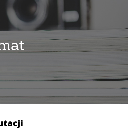
emat
tacji