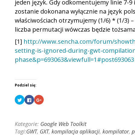
jeden język. Gdy odkomentujemy linie 7-9
zostanie dokonana wyłącznie na język pol
właściwościach otrzymujemy (1/6) * (1/3) 
liczba permutacji wówczas będzie tożsama 
[1]
http://www.sencha.com/forum/showth
setting-is-ignored-during-gwt-compilatio
phase&p=693063&viewfull=1#post693063
Podziel się:
U
K
K
d
l
l
o
i
i
s
k
k
t
n
n
ę
i
i
p
j
j
Kategorie:
Google Web Toolkit
n
,
,
i
a
a
Tagi:
GWT
,
GXT
,
kompilacja aplikacji
,
kompilator
,
p
j
b
b
n
y
y