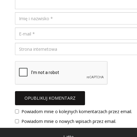
m
k
o
n
k
i
n
e
i
)
e
)
Powiadom mnie o kolejnych komentarzach przez email.
Powiadom mnie o nowych wpisach przez email.
Latte