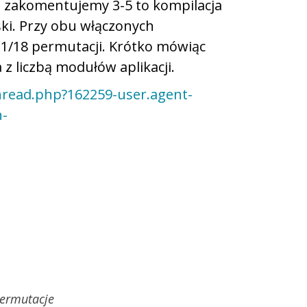
 i zakomentujemy 3-5 to kompilacja
ski. Przy obu włączonych
– 1/18 permutacji. Krótko mówiąc
z liczbą modułów aplikacji.
read.php?162259-user.agent-
n-
ermutacje