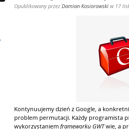
Opublikowany przez
Damian Kosiorowski
w
17 li
?
o
Kontynuujemy dzień z Google, a konkretni
problem permutacji. Każdy programista pis
wykorzystaniem
frameworku GWT
wie, a p