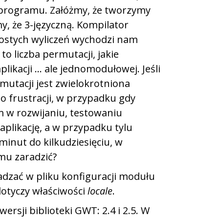
 programu. Załóżmy, że tworzymy
y, że 3-języczną. Kompilator
rostych wyliczeń wychodzi nam
to liczba permutacji, jakie
likacji … ale jednomodułowej. Jeśli
rmutacji jest zwielokrotniona
o frustracji, w przypadku gdy
 w rozwijaniu, testowaniu
plikację, a w przypadku tylu
minut do kilkudziesięciu, w
emu zaradzić?
zać w pliku konfiguracji modułu
 dotyczy właściwości
locale
.
rsji biblioteki GWT: 2.4 i 2.5. W