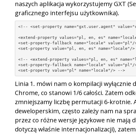
naszych aplikacja wykorzystujemy GXT (Se
graficznego interfejsu użytkownika).
<!-- <set-property name="gxt.user.agent" value="c
<extend-property values="pl, en, es" name="locale
<set-property-fallback name="locale" value="pl"/>
<set-property value="pl, en, es" name="locale"/>

<!-- <extend-property values="pl, en, es" name="l
<set-property-fallback name="locale" value="pl"/>
<set-property value="pl" name="locale"/> -->
Linia 1. mówi nam o kompilacji wyłącznie dl
Chrome, co stanowi 1/6 całości. Zatem od
zmniejszamy liczbę permutacji 6-krotnie. A
deweloperskim, często zależy nam na spr
przez co różne wersje językowe nie mają dl
dotyczą właśnie internacjonalizacji), za