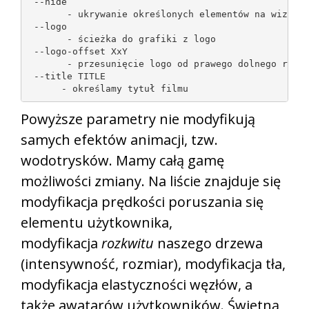
 --hide

       - ukrywanie określonych elementów na wizuali
 --logo

       - ścieżka do grafiki z logo

 --logo-offset XxY

       - przesunięcie logo od prawego dolnego rogu 
 --title TITLE

      - określamy tytuł filmu
Powyższe parametry nie modyfikują
samych efektów animacji, tzw.
wodotrysków. Mamy całą gamę
możliwości zmiany. Na liście znajduje się
modyfikacja prędkości poruszania się
elementu użytkownika,
modyfikacja
rozkwitu
naszego drzewa
(intensywność, rozmiar), modyfikacja tła,
modyfikacja elastyczności węzłów, a
także awatarów użytkowników. Świetną