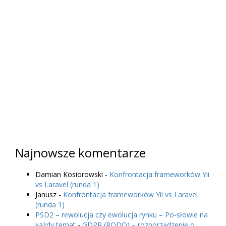
Najnowsze komentarze
Damian Kosiorowski
-
Konfrontacja frameworków Yii
vs Laravel (runda 1)
Janusz
-
Konfrontacja frameworków Yii vs Laravel
(runda 1)
PSD2 – rewolucja czy ewolucja rynku – Po-słowie na
każdy temat
-
GDPR (RODO) – rozporządzenie o