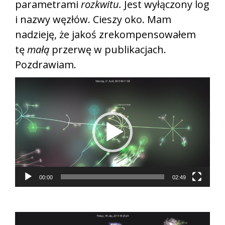
parametrami
rozkwitu.
Jest wyłączony log
i nazwy węzłów. Cieszy oko. Mam
nadzieję, że jakoś zrekompensowałem
tę
małą
przerwę w publikacjach.
Pozdrawiam.
Odtwarzacz
video
00:00
02:49
Odtwarzacz