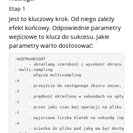
Etap 1
Jest to kluczowy krok. Od niego zależy
efekt końcowy. Odpowiednie parametry
wejściowe to klucz do sukcesu. Jakie
parametry warto dostosować:
 -WIDTHxHEIGHT

       - określamy szerokość i wysokość obrazu (np.
 --multi-sampling

       - włącza multisampling

 -a

       - przejście do następnego zbioru zmian, gdy 
 -s

       - prędkość określona w sekundach na upływają
 -i

       - przez jaki czas bez operacji na pliku ma b
 -r

       - wyjściowa liczba klatek na sekundę (np. -r
 -o

       - ścieżka do pliku pod jaką ma być dostępny 