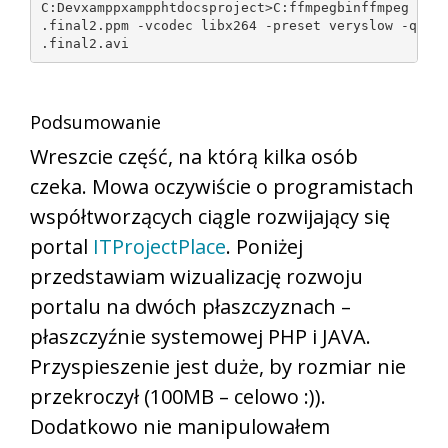
C:Devxamppxampphtdocsproject>C:ffmpegbinffmpeg -y -
.final2.ppm -vcodec libx264 -preset veryslow -qp 0 
.final2.avi
Podsumowanie
Wreszcie część, na którą kilka osób
czeka. Mowa oczywiście o programistach
współtworzących ciągle rozwijający się
portal
ITProjectPlace
. Poniżej
przedstawiam wizualizację rozwoju
portalu na dwóch płaszczyznach –
płaszczyźnie systemowej PHP i JAVA.
Przyspieszenie jest duże, by rozmiar nie
przekroczył (100MB – celowo :)).
Dodatkowo nie manipulowałem