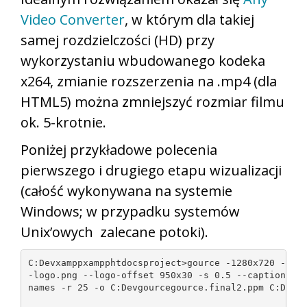
Video Converter
, w którym dla takiej
samej rozdzielczości (HD) przy
wykorzystaniu wbudowanego kodeka
x264, zmianie rozszerzenia na .mp4 (dla
HTML5) można zmniejszyć rozmiar filmu
ok. 5-krotnie.
Poniżej przykładowe polecenia
pierwszego i drugiego etapu wizualizacji
(całość wykonywana na systemie
Windows; w przypadku systemów
Unix’owych zalecane potoki).
C:Devxamppxampphtdocsproject>gource -1280x720 --mul
-logo.png --logo-offset 950x30 -s 0.5 --caption-dur
names -r 25 -o C:Devgourcegource.final2.ppm C:Devre